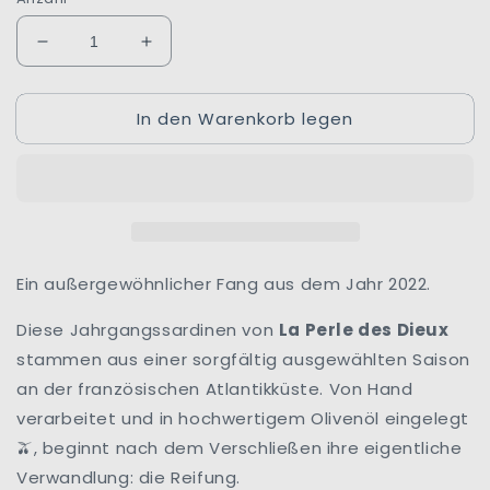
Verringere
Erhöhe
die
die
Menge
Menge
In den Warenkorb legen
für
für
Jahrgangssardinen
Jahrgangssardinen
2022
2022
|
|
Lulu
Lulu
|
|
La
La
Perle
Perle
Ein außergewöhnlicher Fang aus dem Jahr 2022.
des
des
Dieux
Dieux
Diese Jahrgangssardinen von
La Perle des Dieux
|
|
stammen aus einer sorgfältig ausgewählten Saison
Frankreich
Frankreich
an der französischen Atlantikküste. Von Hand
verarbeitet und in hochwertigem Olivenöl eingelegt
, beginnt nach dem Verschließen ihre eigentliche
🫒
Verwandlung: die Reifung.