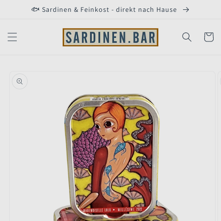
Direkt
🐟 Sardinen & Feinkost - direkt nach Hause
zum
Inhalt
Warenko
duktinformationen
ingen