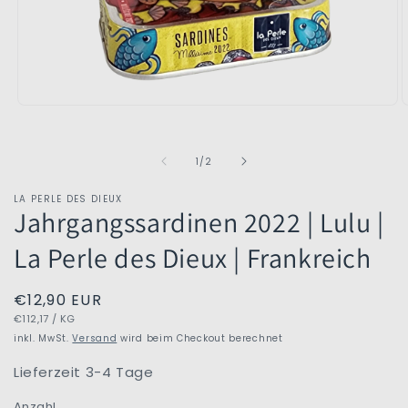
Medien
M
1
2
in
i
Modal
M
von
1
/
2
öffnen
ö
LA PERLE DES DIEUX
Jahrgangssardinen 2022 | Lulu |
La Perle des Dieux | Frankreich
Normaler
€12,90 EUR
GRUNDPREIS
PRO
Preis
€112,17
/
KG
inkl. MwSt.
Versand
wird beim Checkout berechnet
Lieferzeit 3-4 Tage
Anzahl