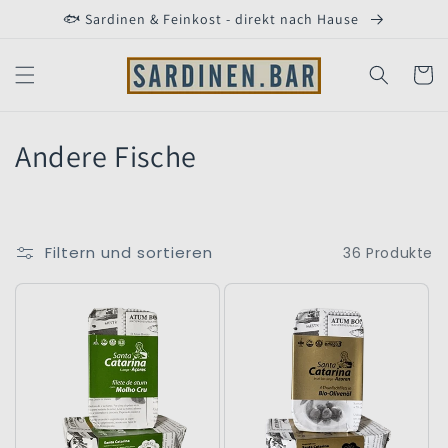
Direkt
🐟 Sardinen & Feinkost - direkt nach Hause
zum
Inhalt
Warenko
K
Andere Fische
a
t
Filtern und sortieren
36 Produkte
e
g
o
r
i