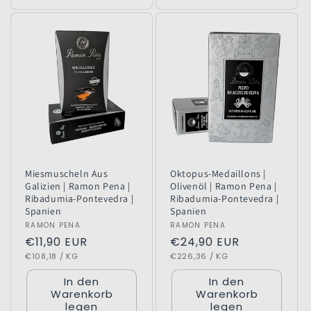
Miesmuscheln Aus
Oktopus-Medaillons |
Galizien | Ramon Pena |
Olivenöl | Ramon Pena |
Ribadumia-Pontevedra |
Ribadumia-Pontevedra |
Spanien
Spanien
Anbieter:
RAMON PENA
Anbieter:
RAMON PENA
Normaler
€11,90 EUR
Normaler
€24,90 EUR
GRUNDPREIS
PRO
GRUNDPREIS
PRO
Preis
€108,18
/
KG
Preis
€226,36
/
KG
In den
In den
Warenkorb
Warenkorb
legen
legen