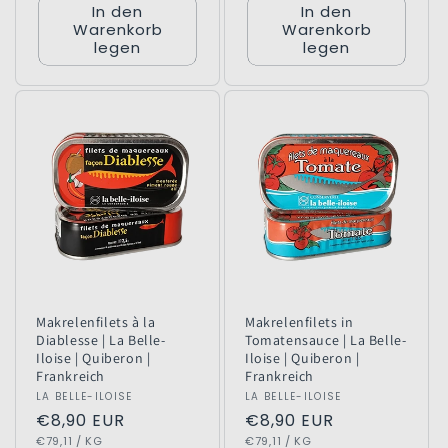
In den
In den
Warenkorb
Warenkorb
legen
legen
Makrelenfilets à la
Makrelenfilets in
Diablesse | La Belle-
Tomatensauce | La Belle-
Iloise | Quiberon |
Iloise | Quiberon |
Frankreich
Frankreich
Anbieter:
LA BELLE-ILOISE
Anbieter:
LA BELLE-ILOISE
Normaler
€8,90 EUR
Normaler
€8,90 EUR
GRUNDPREIS
PRO
GRUNDPREIS
PRO
Preis
€79,11
/
KG
Preis
€79,11
/
KG