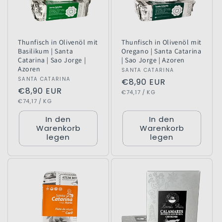
Thunfisch in Olivenöl mit
Thunfisch in Olivenöl mit
Basilikum | Santa
Oregano | Santa Catarina
Catarina | Sao Jorge |
| Sao Jorge | Azoren
Azoren
Anbieter:
SANTA CATARINA
Anbieter:
SANTA CATARINA
Normaler
€8,90 EUR
Normaler
€8,90 EUR
GRUNDPREIS
PRO
Preis
€74,17
/
KG
GRUNDPREIS
PRO
Preis
€74,17
/
KG
In den
In den
Warenkorb
Warenkorb
legen
legen