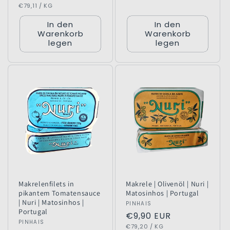
GRUNDPREIS
PRO
Preis
€79,11
/
KG
In den
In den
Warenkorb
Warenkorb
legen
legen
Makrelenfilets in
Makrele | Olivenöl | Nuri |
pikantem Tomatensauce
Matosinhos | Portugal
| Nuri | Matosinhos |
Anbieter:
PINHAIS
Portugal
Normaler
€9,90 EUR
Anbieter:
PINHAIS
GRUNDPREIS
PRO
Preis
€79,20
/
KG