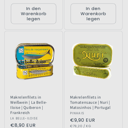
In den
In den
Warenkorb
Warenkorb
legen
legen
Makrelenfilets in
Makrelenfilets in
Weißwein | La Belle-
Tomatensauce | Nuri |
Iloise | Quiberon |
Matosinhos | Portugal
Frankreich
Anbieter:
PINHAIS
Anbieter:
LA BELLE-ILOISE
Normaler
€9,90 EUR
Normaler
€8,90 EUR
GRUNDPREIS
PRO
Preis
€79,20
/
KG