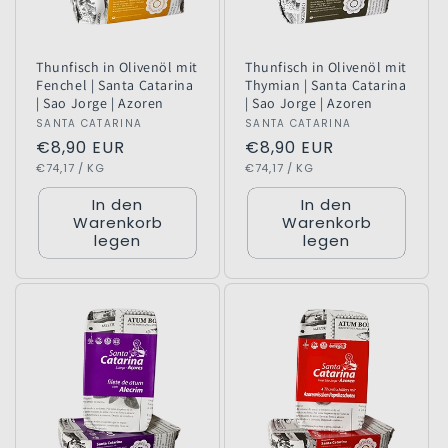
Thunfisch in Olivenöl mit
Thunfisch in Olivenöl mit
Fenchel | Santa Catarina
Thymian | Santa Catarina
| Sao Jorge | Azoren
| Sao Jorge | Azoren
Anbieter:
SANTA CATARINA
Anbieter:
SANTA CATARINA
Normaler
€8,90 EUR
Normaler
€8,90 EUR
GRUNDPREIS
PRO
GRUNDPREIS
PRO
Preis
€74,17
/
KG
Preis
€74,17
/
KG
In den
In den
Warenkorb
Warenkorb
legen
legen