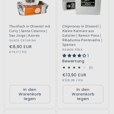
Thunfisch in Olivenöl mit
Chipirones in Olivenöl |
Curry | Santa Catarina |
Kleine Kalmare aus
Sao Jorge | Azoren
Galizien | Ramon Pena |
Ribadumia-Pontevedra |
Anbieter:
SANTA CATARINA
Spanien
Normaler
€8,90 EUR
Anbieter:
RAMON PENA
GRUNDPREIS
PRO
Preis
€74,17
/
KG
1
Bewertung
1
(1)
Bewertungen
Normaler
€13,90 EUR
insgesamt
GRUNDPREIS
PRO
Preis
€126,36
/
KG
In den
In den
Warenkorb
Warenkorb
legen
legen