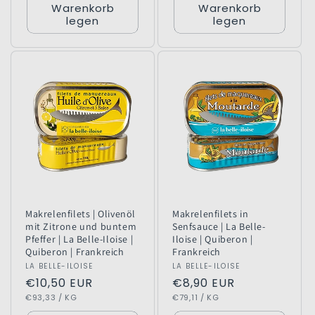
Warenkorb
Warenkorb
legen
legen
Makrelenfilets | Olivenöl
Makrelenfilets in
mit Zitrone und buntem
Senfsauce | La Belle-
Pfeffer | La Belle-Iloise |
Iloise | Quiberon |
Quiberon | Frankreich
Frankreich
Anbieter:
LA BELLE-ILOISE
Anbieter:
LA BELLE-ILOISE
Normaler
€10,50 EUR
Normaler
€8,90 EUR
GRUNDPREIS
PRO
GRUNDPREIS
PRO
Preis
€93,33
/
KG
Preis
€79,11
/
KG