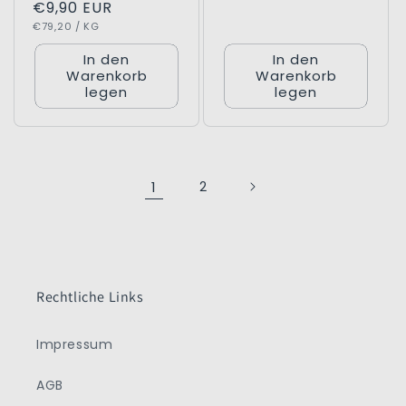
Normaler
€9,90 EUR
GRUNDPREIS
PRO
Preis
€79,20
/
KG
In den
In den
Warenkorb
Warenkorb
legen
legen
1
2
Rechtliche Links
Impressum
AGB