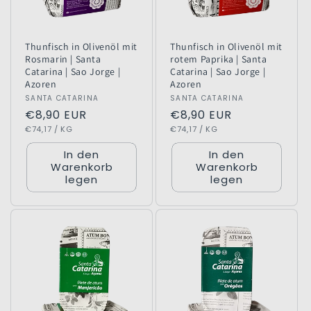
Thunfisch in Olivenöl mit
Thunfisch in Olivenöl mit
Rosmarin | Santa
rotem Paprika | Santa
Catarina | Sao Jorge |
Catarina | Sao Jorge |
Azoren
Azoren
Anbieter:
SANTA CATARINA
Anbieter:
SANTA CATARINA
Normaler
€8,90 EUR
Normaler
€8,90 EUR
GRUNDPREIS
PRO
GRUNDPREIS
PRO
Preis
€74,17
/
KG
Preis
€74,17
/
KG
In den
In den
Warenkorb
Warenkorb
legen
legen