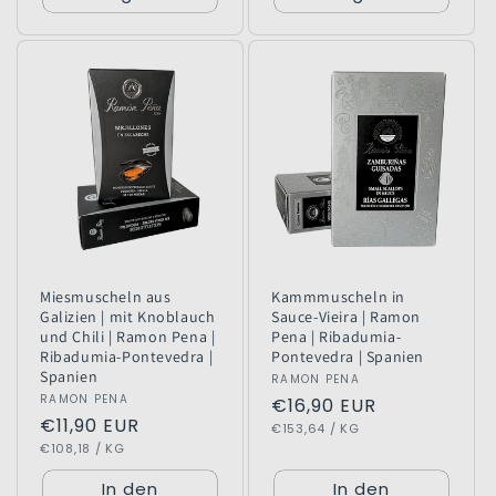
Miesmuscheln aus
Kammmuscheln in
Galizien | mit Knoblauch
Sauce-Vieira | Ramon
und Chili | Ramon Pena |
Pena | Ribadumia-
Ribadumia-Pontevedra |
Pontevedra | Spanien
Spanien
Anbieter:
RAMON PENA
Anbieter:
RAMON PENA
Normaler
€16,90 EUR
Normaler
€11,90 EUR
GRUNDPREIS
PRO
Preis
€153,64
/
KG
GRUNDPREIS
PRO
Preis
€108,18
/
KG
In den
In den