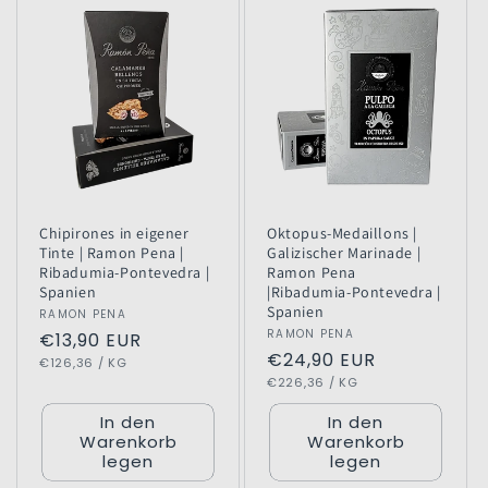
Chipirones in eigener
Oktopus-Medaillons |
Tinte | Ramon Pena |
Galizischer Marinade |
Ribadumia-Pontevedra |
Ramon Pena
Spanien
|Ribadumia-Pontevedra |
Spanien
Anbieter:
RAMON PENA
Anbieter:
RAMON PENA
Normaler
€13,90 EUR
Normaler
€24,90 EUR
GRUNDPREIS
PRO
Preis
€126,36
/
KG
GRUNDPREIS
PRO
Preis
€226,36
/
KG
In den
In den
Warenkorb
Warenkorb
legen
legen