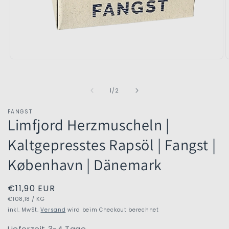
Medien
M
1
2
in
i
Modal
M
von
1
/
2
öffnen
ö
FANGST
Limfjord Herzmuscheln |
Kaltgepresstes Rapsöl | Fangst |
København | Dänemark
Normaler
€11,90 EUR
GRUNDPREIS
PRO
Preis
€108,18
/
KG
inkl. MwSt.
Versand
wird beim Checkout berechnet
Lieferzeit 3-4 Tage