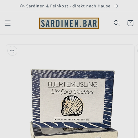
Direkt
🐟 Sardinen & Feinkost - direkt nach Hause
zum
Inhalt
Warenko
duktinformationen
ingen