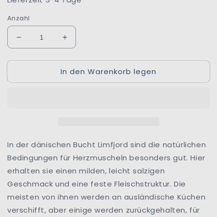
Anzahl
Verringere
Erhöhe
die
die
Menge
Menge
In den Warenkorb legen
für
für
Limfjord
Limfjord
Herzmuscheln
Herzmuscheln
|
|
Kaltgepresstes
Kaltgepresstes
Rapsöl
Rapsöl
|
|
Fangst
Fangst
In der dänischen Bucht Limfjord sind die natürlichen
|
|
Bedingungen für Herzmuscheln besonders gut. Hier
København
København
erhalten sie einen milden, leicht salzigen
|
|
Geschmack und eine feste Fleischstruktur. Die
Dänemark
Dänemark
meisten von ihnen werden an ausländische Küchen
verschifft, aber einige werden zurückgehalten, für