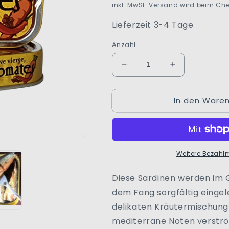
inkl. MwSt.
Versand
wird beim Che
Lieferzeit 3-4 Tage
Anzahl
Verringere
Erhöhe
die
die
Menge
Menge
In den Waren
für
für
Sardinen
Sardinen
|
|
aux
aux
Aromates
Aromates
Weitere Bezahl
|
|
La
La
Belle-
Belle-
Diese Sardinen werden im 
Iloise
Iloise
dem Fang sorgfältig eingele
|
|
delikaten Kräutermischung 
Quiberon
Quiberon
|
|
mediterrane Noten verströ