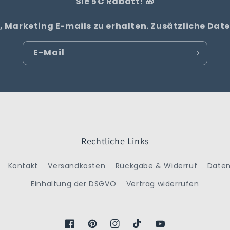
Sie 5€ Rabatt! 🎁
, Marketing E-mails zu erhalten. Zusätzliche Da
E-Mail
Rechtliche Links
Kontakt
Versandkosten
Rückgabe & Widerruf
Daten
Einhaltung der DSGVO
Vertrag widerrufen
Facebook
Pinterest
Instagram
TikTok
YouTube