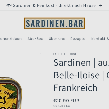
🐟 Sardinen & Feinkost - direkt nach Hause
chenkideen
Abo-Box
Über uns
Rezepte
Kontakt &
LA BELLE-ILOISE
Sardinen | au
Belle-Iloise |
Frankreich
Normaler
€10,90 EUR
GRUNDPREIS
PRO
€94,78
/
KG
Preis