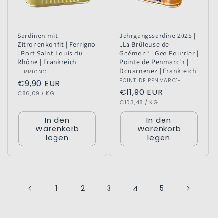
Sardinen mit
Jahrgangssardine 2025 |
Zitronenkonfit | Ferrigno
„La Brûleuse de
| Port-Saint-Louis-du-
Goémon“ | Geo Fourrier |
Rhône | Frankreich
Pointe de Penmarc'h |
Douarnenez | Frankreich
Anbieter:
FERRIGNO
Anbieter:
POINT DE PENMARC'H
Normaler
€9,90 EUR
Normaler
€11,90 EUR
GRUNDPREIS
PRO
Preis
€86,09
/
KG
GRUNDPREIS
PRO
Preis
€103,48
/
KG
In den
In den
Warenkorb
Warenkorb
legen
legen
1
2
3
4
5