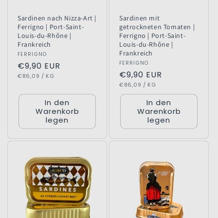
Sardinen nach Nizza-Art |
Sardinen mit
Ferrigno | Port-Saint-
getrockneten Tomaten |
Louis-du-Rhône |
Ferrigno | Port-Saint-
Frankreich
Louis-du-Rhône |
Frankreich
Anbieter:
FERRIGNO
Anbieter:
FERRIGNO
Normaler
€9,90 EUR
Normaler
€9,90 EUR
GRUNDPREIS
PRO
Preis
€86,09
/
KG
GRUNDPREIS
PRO
Preis
€86,09
/
KG
In den
In den
Warenkorb
Warenkorb
legen
legen