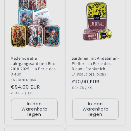
Mademoiselle
Sardinen mit Andaliman-
Jahrgangssardinen Box
Pfeffer | La Perle des
2018-2025 | La Perle des
Dieux | Frankreich
Dieux
Anbieter:
LA PERLE DES DIEUX
Anbieter:
SARDINEN.BAR
Normaler
€10,90 EUR
Normaler
€94,00 EUR
GRUNDPREIS
PRO
Preis
€94,78
/
KG
GRUNDPREIS
PRO
Preis
€102,17
/
KG
In den
In den
Warenkorb
Warenkorb
legen
legen