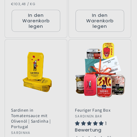
GRUNDPREIS
PRO
Preis
€103,48
/
KG
In den
In den
Warenkorb
Warenkorb
legen
legen
Sardinen in
Feuriger Fang Box
Tomatensauce mit
Anbieter:
SARDINEN.BAR
Olivenöl | Sardinha |
1
Portugal
Bewertung
Anbieter:
SARDINHA