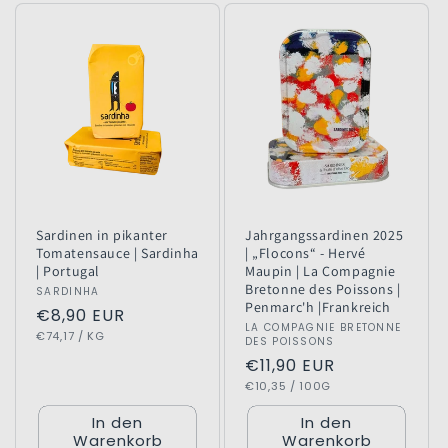
Sardinen in pikanter
Jahrgangssardinen 2025
Tomatensauce | Sardinha
| „Flocons“ - Hervé
| Portugal
Maupin | La Compagnie
Bretonne des Poissons |
Anbieter:
SARDINHA
Penmarc'h |Frankreich
Normaler
€8,90 EUR
Anbieter:
LA COMPAGNIE BRETONNE
GRUNDPREIS
PRO
Preis
€74,17
/
KG
DES POISSONS
Normaler
€11,90 EUR
GRUNDPREIS
PRO
Preis
€10,35
/
100G
In den
In den
Warenkorb
Warenkorb