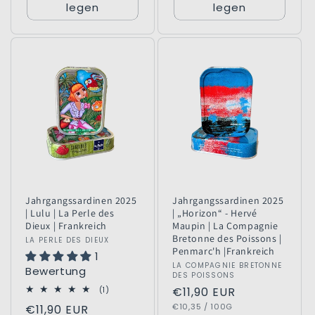
legen
legen
Jahrgangssardinen 2025
Jahrgangssardinen 2025
| Lulu | La Perle des
| „Horizon“ - Hervé
Dieux | Frankreich
Maupin | La Compagnie
Bretonne des Poissons |
Anbieter:
LA PERLE DES DIEUX
Penmarc'h |Frankreich
1
Anbieter:
LA COMPAGNIE BRETONNE
Bewertung
DES POISSONS
1
Normaler
€11,90 EUR
(1)
Bewertungen
GRUNDPREIS
PRO
Preis
€10,35
/
100G
Normaler
€11,90 EUR
insgesamt