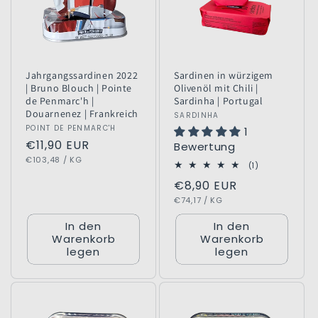
Jahrgangssardinen 2022
Sardinen in würzigem
| Bruno Blouch | Pointe
Olivenöl mit Chili |
de Penmarc'h |
Sardinha | Portugal
Douarnenez | Frankreich
Anbieter:
SARDINHA
Anbieter:
POINT DE PENMARC'H
1
Normaler
€11,90 EUR
Bewertung
GRUNDPREIS
PRO
Preis
€103,48
/
KG
1
(1)
Bewertungen
Normaler
€8,90 EUR
insgesamt
GRUNDPREIS
PRO
Preis
€74,17
/
KG
In den
In den
Warenkorb
Warenkorb
legen
legen