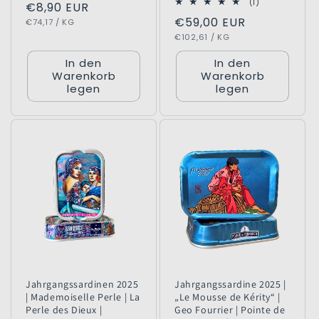
1
(1)
Normaler
€8,90 EUR
Bewertungen
Normaler
€59,00 EUR
GRUNDPREIS
PRO
Preis
€74,17
/
KG
insgesamt
GRUNDPREIS
PRO
Preis
€102,61
/
KG
In den
In den
Warenkorb
Warenkorb
legen
legen
Jahrgangssardinen 2025
Jahrgangssardine 2025 |
| Mademoiselle Perle | La
„Le Mousse de Kérity“ |
Perle des Dieux |
Geo Fourrier | Pointe de