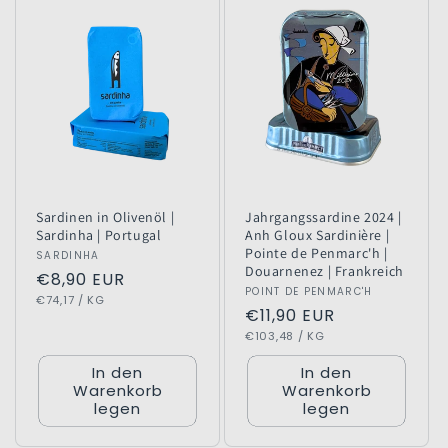
Sardinen in Olivenöl |
Jahrgangssardine 2024 |
Sardinha | Portugal
Anh Gloux Sardinière |
Pointe de Penmarc'h |
Anbieter:
SARDINHA
Douarnenez | Frankreich
Normaler
€8,90 EUR
Anbieter:
POINT DE PENMARC'H
GRUNDPREIS
PRO
Preis
€74,17
/
KG
Normaler
€11,90 EUR
GRUNDPREIS
PRO
Preis
€103,48
/
KG
In den
In den
Warenkorb
Warenkorb
legen
legen