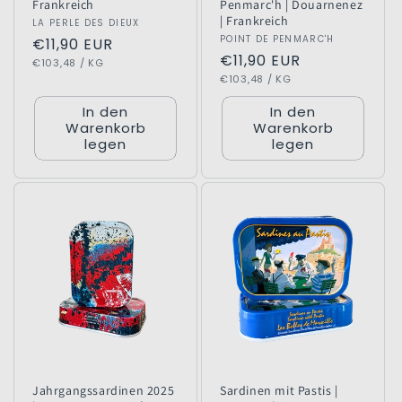
Frankreich
Penmarc'h | Douarnenez
| Frankreich
Anbieter:
LA PERLE DES DIEUX
Anbieter:
POINT DE PENMARC'H
Normaler
€11,90 EUR
Normaler
€11,90 EUR
GRUNDPREIS
PRO
Preis
€103,48
/
KG
GRUNDPREIS
PRO
Preis
€103,48
/
KG
In den
In den
Warenkorb
Warenkorb
legen
legen
Jahrgangssardinen 2025
Sardinen mit Pastis |