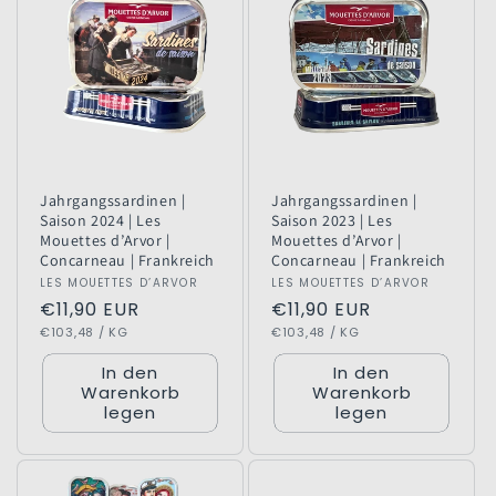
Jahrgangssardinen |
Jahrgangssardinen |
Saison 2024 | Les
Saison 2023 | Les
Mouettes d’Arvor |
Mouettes d’Arvor |
Concarneau | Frankreich
Concarneau | Frankreich
Anbieter:
LES MOUETTES D’ARVOR
Anbieter:
LES MOUETTES D’ARVOR
Normaler
€11,90 EUR
Normaler
€11,90 EUR
GRUNDPREIS
PRO
GRUNDPREIS
PRO
Preis
€103,48
/
KG
Preis
€103,48
/
KG
In den
In den
Warenkorb
Warenkorb
legen
legen