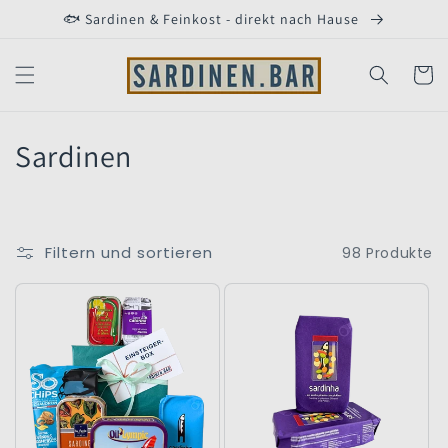
Direkt
🐟 Sardinen & Feinkost - direkt nach Hause
zum
Inhalt
Warenko
K
Sardinen
a
t
Filtern und sortieren
98 Produkte
e
g
o
r
i