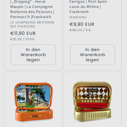
| „Dripping“ - Hervé
Ferrigno | Port-Saint-
Maupin | La Compagnie
Louis-du-Rhône |
Bretonne des Poissons |
Frankreich
Penmarc'h |Frankreich
Anbieter:
FERRIGNO
Anbieter:
LA COMPAGNIE BRETONNE
Normaler
€9,90 EUR
DES POISSONS
GRUNDPREIS
PRO
Preis
€86,09
/
KG
Normaler
€11,90 EUR
GRUNDPREIS
PRO
Preis
€10,35
/
100G
In den
In den
Warenkorb
Warenkorb
legen
legen