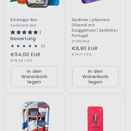
e
:
Einsteiger Box
Sardinen | pikantem
Olivenöl mit
Anbieter:
SARDINEN.BAR
Essiggemüse | Sardinha |
1
Portugal
Bewertung
Anbieter:
SARDINHA
1
(1)
Normaler
€8,90 EUR
Bewertungen
Normaler
€54,00 EUR
GRUNDPREIS
PRO
insgesamt
Preis
€74,17
/
KG
GRUNDPREIS
PRO
Preis
€78,26
/
KG
In den
In den
Warenkorb
Warenkorb
legen
legen