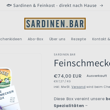
🐟 Sardinen & Feinkost - direkt nach Hause
chenkideen
Abo-Box
Über uns
Rezepte
Kontakt &
SARDINEN.BAR
Feinschmecke
Normaler
€74,00 EUR
Ausverkauft
GRUNDPREIS
PRO
€67,27
/
KG
Preis
inkl. MwSt.
Versand
wird beim Che
Diese Box vereint unsere
b
Spezialitäten
–