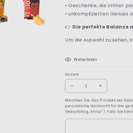
• Geschenke, die immer pa
• unkomplizierten Genuss 
👉
Die perfekte Balance a
Um die Auswahl zu sehen, kl
Weiterlesen
Anzahl
Verringere
Erhöhe
die
die
Möchten Sie das Produkt als Gesc
Menge
Menge
persönliche Nachricht für die ged
für
für
Geburtstag, Anna!'). Falls Sie kei
Feinschmecker-
Feinschmecke
Favoriten
Favoriten
Box
Box