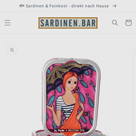
Direkt
🐟 Sardinen & Feinkost - direkt nach Hause
zum
Inhalt
Warenko
duktinformationen
ingen