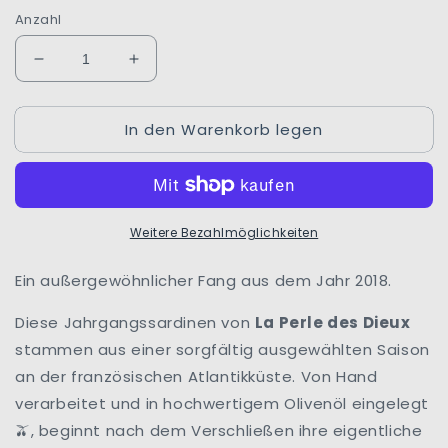
Anzahl
Verringere
Erhöhe
die
die
Menge
Menge
In den Warenkorb legen
für
für
Jahrgangssardinen
Jahrgangssardinen
2018
2018
|
|
Lulu
Lulu
Weitere Bezahlmöglichkeiten
|
|
La
La
Perle
Perle
Ein außergewöhnlicher Fang aus dem Jahr 2018.
des
des
Dieux
Dieux
Diese Jahrgangssardinen von
La Perle des Dieux
|
|
stammen aus einer sorgfältig ausgewählten Saison
Frankreich
Frankreich
an der französischen Atlantikküste. Von Hand
verarbeitet und in hochwertigem Olivenöl eingelegt
, beginnt nach dem Verschließen ihre eigentliche
🫒