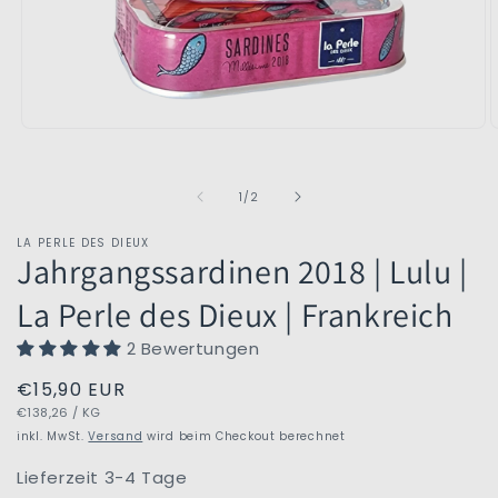
Medien
M
1
2
in
i
Modal
M
von
1
/
2
öffnen
ö
LA PERLE DES DIEUX
Jahrgangssardinen 2018 | Lulu |
La Perle des Dieux | Frankreich
2 Bewertungen
Normaler
€15,90 EUR
GRUNDPREIS
PRO
Preis
€138,26
/
KG
inkl. MwSt.
Versand
wird beim Checkout berechnet
Lieferzeit 3-4 Tage