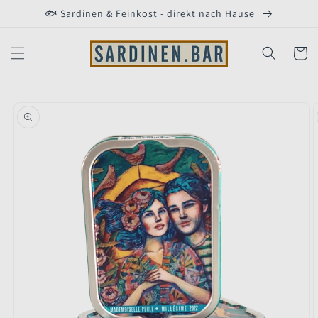
Direkt
🐟 Sardinen & Feinkost - direkt nach Hause
zum
Inhalt
Warenko
duktinformationen
ingen