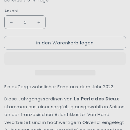
Anzahl
Verringere
Erhöhe
die
die
Menge
Menge
In den Warenkorb legen
für
für
Jahrgangssardinen
Jahrgangssardinen
2022
2022
|
|
Mademoiselle
Mademoiselle
Perle
Perle
|
|
La
La
Ein außergewöhnlicher Fang aus dem Jahr 2022.
Perle
Perle
des
des
Diese Jahrgangssardinen von
La Perle des Dieux
Dieux
Dieux
stammen aus einer sorgfältig ausgewählten Saison
|
|
an der französischen Atlantikküste. Von Hand
Frankreich
Frankreich
verarbeitet und in hochwertigem Olivenöl eingelegt