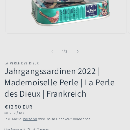
Medien
M
1
2
in
i
Modal
M
von
1
/
2
öffnen
ö
LA PERLE DES DIEUX
Jahrgangssardinen 2022 |
Mademoiselle Perle | La Perle
des Dieux | Frankreich
Normaler
€12,90 EUR
GRUNDPREIS
PRO
Preis
€112,17
/
KG
inkl. MwSt.
Versand
wird beim Checkout berechnet
Lieferzeit 3-4 Tage