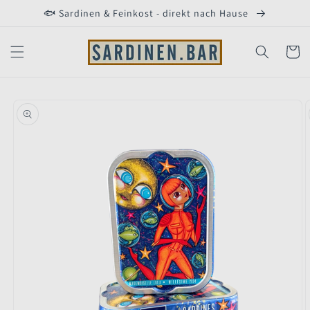
Direkt
🐟 Sardinen & Feinkost - direkt nach Hause
zum
Inhalt
Warenko
duktinformationen
ingen