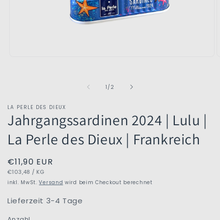
Medien
M
1
2
in
i
Modal
M
von
1
/
2
öffnen
ö
LA PERLE DES DIEUX
Jahrgangssardinen 2024 | Lulu |
La Perle des Dieux | Frankreich
Normaler
€11,90 EUR
GRUNDPREIS
PRO
Preis
€103,48
/
KG
inkl. MwSt.
Versand
wird beim Checkout berechnet
Lieferzeit 3-4 Tage
Anzahl