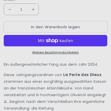
Verringere
Erhöhe
die
die
Menge
Menge
In den Warenkorb legen
für
für
Jahrgangssardinen
Jahrgangssardinen
2024
2024
|
|
Lulu
Lulu
Weitere Bezahlmöglichkeiten
|
|
La
La
Perle
Perle
Ein außergewöhnlicher Fang aus dem Jahr 2024.
des
des
Dieux
Dieux
Diese Jahrgangssardinen von
La Perle des Dieux
|
|
stammen aus einer sorgfältig ausgewählten Saison
Frankreich
Frankreich
an der französischen Atlantikküste. Von Hand
verarbeitet und in hochwertigem Olivenöl eingelegt
, beginnt nach dem Verschließen ihre eigentliche
🫒
Verwandlung: die Reifung.