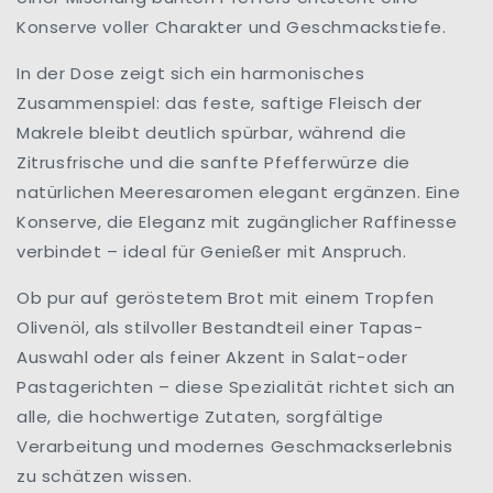
|
|
Konserve voller Charakter und Geschmackstiefe.
Quiberon
Quiberon
|
|
In der Dose zeigt sich ein harmonisches
Frankreich
Frankreich
Zusammenspiel: das feste, saftige Fleisch der
Makrele bleibt deutlich spürbar, während die
Zitrusfrische und die sanfte Pfefferwürze die
natürlichen Meeresaromen elegant ergänzen. Eine
Konserve, die Eleganz mit zugänglicher Raffinesse
verbindet – ideal für Genießer mit Anspruch.
Ob pur auf geröstetem Brot mit einem Tropfen
Olivenöl, als stilvoller Bestandteil einer Tapas-
Auswahl oder als feiner Akzent in Salat-oder
Pastagerichten – diese Spezialität richtet sich an
alle, die hochwertige Zutaten, sorgfältige
Verarbeitung und modernes Geschmackserlebnis
zu schätzen wissen.