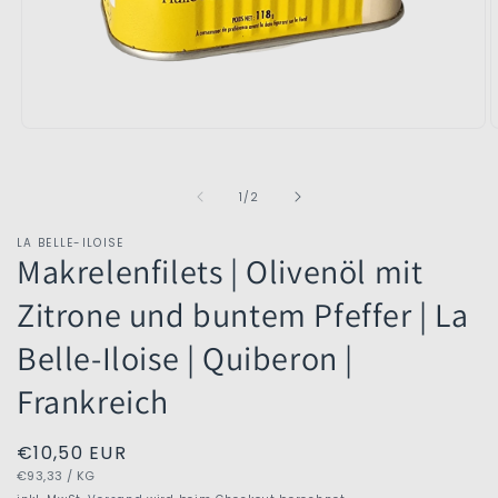
Medien
M
1
2
in
i
Modal
M
von
1
/
2
öffnen
ö
LA BELLE-ILOISE
Makrelenfilets | Olivenöl mit
Zitrone und buntem Pfeffer | La
Belle-Iloise | Quiberon |
Frankreich
Normaler
€10,50 EUR
GRUNDPREIS
PRO
Preis
€93,33
/
KG