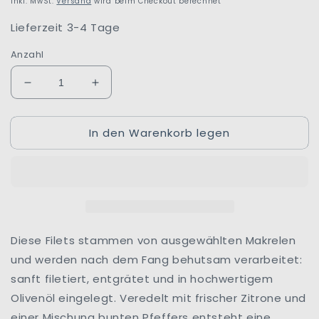
inkl. MwSt.
Versand
wird beim Checkout berechnet
Lieferzeit 3-4 Tage
Anzahl
Verringere
Erhöhe
die
die
Menge
Menge
In den Warenkorb legen
für
für
Makrelenfilets
Makrelenfilets
|
|
Olivenöl
Olivenöl
mit
mit
Zitrone
Zitrone
und
und
buntem
buntem
Diese Filets stammen von ausgewählten Makrelen
Pfeffer
Pfeffer
und werden nach dem Fang behutsam verarbeitet:
|
|
sanft filetiert, entgrätet und in hochwertigem
La
La
Olivenöl eingelegt. Veredelt mit frischer Zitrone und
Belle-
Belle-
Iloise
Iloise
einer Mischung bunten Pfeffers entsteht eine