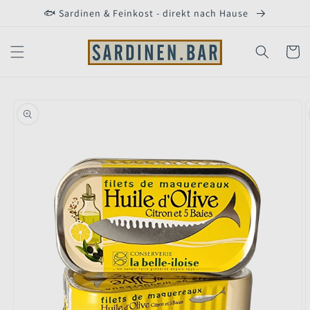
Direkt
🐟 Sardinen & Feinkost - direkt nach Hause
zum
Inhalt
Warenko
duktinformationen
ingen