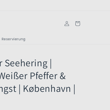
Einloggen
Warenkorb
 Reservierung
 Seehering |
Weißer Pfeffer &
ngst | København |