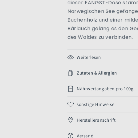
dieser FANGST-Dose stammt
|
|
Fangst
Fangst
Norwegischen See gefangen
|
|
Buchenholz und einer mild
København
København
Bärlauch gelang es den G
|
|
Dänemark
Dänemark
des Waldes zu verbinden.
Weiterlesen
Zutaten & Allergien
Nährwertangaben pro 100g
sonstige Hinweise
Herstelleranschrift
Versand