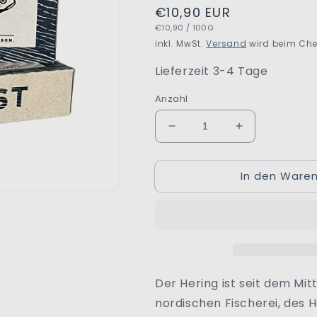
Normaler
€10,90 EUR
GRUNDPREIS
PRO
€10,90
/
100G
Preis
inkl. MwSt.
Versand
wird beim Che
Lieferzeit 3-4 Tage
Anzahl
Verringere
Erhöhe
die
die
Menge
Menge
In den Waren
für
für
Norwegischer
Norwegischer
Seehering
Seehering
|
|
Geräuchert
Geräuchert
|
|
Weißer
Weißer
Pfeffer
Pfeffer
Der Hering ist seit dem Mit
&amp;
&amp;
nordischen Fischerei, des H
Bärlauch
Bärlauch