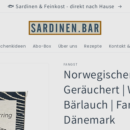
🐟 Sardinen & Feinkost - direkt nach Hause
chenkideen
Abo-Box
Über uns
Rezepte
Kontakt &
FANGST
Norwegischer
Geräuchert | 
Bärlauch | Fa
Dänemark