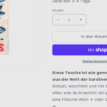
Lieferzeit 3-4 Tage
Anzahl
Verringere
Erhöhe
die
die
Menge
Menge
In den Waren
für
für
Sardinen
Sardinen
Tasche
Tasche
Nr.1
Nr.1
–
–
Weitere Bezahl
Fang
Fang
des
des
Tages
Tages
Diese Tasche ist wie gem
aus der Welt der Sardine
Robust, waschbar und mit b
alles, was du brauchst: ein
eine Flasche Wein 🍷 oder d
🧺.