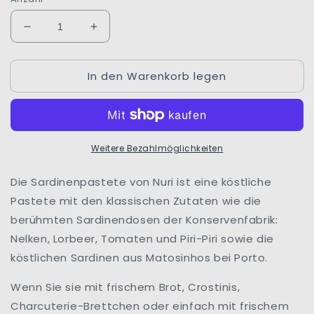
Verringere
Erhöhe
die
die
Menge
Menge
In den Warenkorb legen
für
für
Sardinenpaste
Sardinenpaste
Nuri
Nuri
|
|
mit
mit
Weitere Bezahlmöglichkeiten
Piri-
Piri-
Piri
Piri
|
|
Die Sardinenpastete von Nuri ist eine köstliche
Pinhais
Pinhais
Pastete mit den klassischen Zutaten wie die
|
|
berühmten Sardinendosen der Konservenfabrik:
Matosinhos
Matosinhos
Nelken, Lorbeer, Tomaten und Piri-Piri sowie die
|
|
Portugal
Portugal
köstlichen Sardinen aus Matosinhos bei Porto.
Wenn Sie sie mit frischem Brot, Crostinis,
Charcuterie-Brettchen oder einfach mit frischem