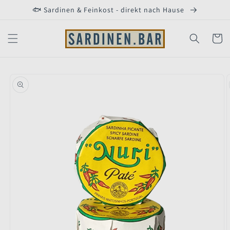
Direkt
🐟 Sardinen & Feinkost - direkt nach Hause
zum
Inhalt
Warenko
duktinformationen
ingen