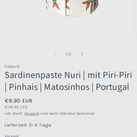
Medien
M
1
2
in
i
Modal
M
von
1
/
2
öffnen
ö
PINHAIS
Sardinenpaste Nuri | mit Piri-Piri
| Pinhais | Matosinhos | Portugal
Normaler
€8,90 EUR
GRUNDPREIS
PRO
Preis
€136,92
/
KG
inkl. MwSt.
Versand
wird beim Checkout berechnet
Lieferzeit 3-4 Tage
Anzahl