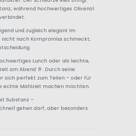
arakter. Der schwarze Reis bringt
anz, während hochwertiges Olivenöl
verbindet.
ttigend und zugleich elegant im
r nicht nach Kompromiss schmeckt,
ntscheidung.
hochwertiges Lunch oder als leichte,
zeit am Abend 🥂. Durch seine
r sich perfekt zum Teilen – oder für
ine echte Mahlzeit machen möchten.
it Substanz –
chnell gehen darf, aber besonders