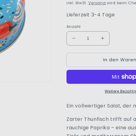
inkl. MwSt.
Versand
wird beim Che
Lieferzeit 3-4 Tage
Anzahl
Verringere
Erhöhe
die
die
Menge
Menge
In den Waren
für
für
Thunfischsalat
Thunfischsala
mit
mit
schwarzem
schwarzem
Reis
Reis
Weitere Bezahl
und
und
Paprika
Paprika
|
|
Ein vollwertiger Salat, der 
La
La
Belle-
Belle-
Zarter Thunfisch trifft au
Iloise
Iloise
rauchige Paprika – eine a
|
|