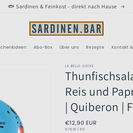
🐟 Sardinen & Feinkost - direkt nach Hause
chenkideen
Abo-Box
Über uns
Rezepte
Kontakt &
LA BELLE-ILOISE
Thunfischsal
Reis und Papri
| Quiberon | 
Normaler
€12,90 EUR
GRUNDPREIS
PRO
€78,18
/
KG
Preis