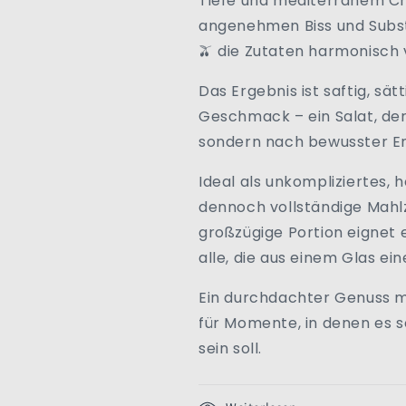
Tiefe und mediterranem Ch
Quiberon
Quiberon
|
|
angenehmen Biss und Subst
Frankreich
Frankreich
🫒 die Zutaten harmonisch 
Das Ergebnis ist saftig, sä
Geschmack – ein Salat, de
sondern nach bewusster E
Ideal als unkompliziertes, 
dennoch vollständige Mahl
großzügige Portion eignet e
alle, die aus einem Glas e
Ein durchdachter Genuss m
für Momente, in denen es s
sein soll.